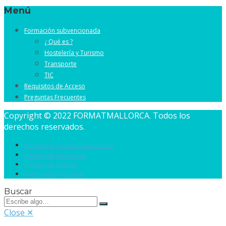
LinkedIn
Menú
Formación subvencionada
¿ Qué es ?
Hostelería y Turismo
Transporte
TIC
Requisitos de Acceso
Preguntas Frecuentes
Copyright © 2022 FORMATMALLORCA. Todos los
derechos reservados.
Nota legal y condiciones de uso
Política de privacidad
Política de Cookies
Personalizar Cookies
Buscar
Close ✕