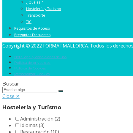
¿ Qué es ?
Hostelería y Turismo
Transporte
TIC
Requisitos de Acceso
Preguntas Frecuentes
Copyright © 2022 FORMATMALLORCA. Todos los derechos 
Nota legal y condiciones de uso
Política de privacidad
Política de Cookies
Personalizar Cookies
Buscar
Close ✕
Hostelería y Turismo
Administración
(2)
Idiomas
(3)
Restauración
(10)